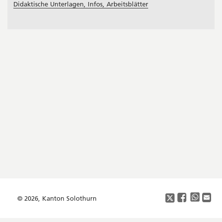
Didaktische Unterlagen, Infos, Arbeitsblätter
Footer
Copyright
Social
Media
© 2026, Kanton Solothurn