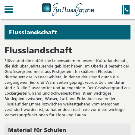
Kanton
Navigation
Hauptnavigation
Service-
Navigation
Solothurn
und
Wichtige
Suche
Seiten
Sie
Flusslandschaft
befinden
sich
Flusslandschaft
Startseite
Hauptnavigation
gerade
Inhalt
Flüsse sind die natürliche Lebensadern in unserer Kulturlandschaft,
in:
Sitemap
die sich über Jahrtausende gebildet haben. Im Oberlauf besteht der
Suche
Gewässergrund meist aus Festgestein. Im späteren Flusslauf
durchquert das Wasser Gebiete, in denen der Grund durch die
vergangenen Eis- und Warmzeiten geprägt wurde. Zeichen dafür
sind z.B. die Flussschotter und Auengebiete. Der Gewässergrund aus
Lockergestein, Sand und Schwebestoffen ist ein wichtiges
Bindeglied zwischen, Wasser, Luft und Erde. Auch wenn der
Flusslauf der Emme inzwischen weitestgehend vom Menschen
verändert worden ist, so hat er doch nach wie vor diese wichtige
Vemetzungsfunktionen für Flora und Fauna.
Material für Schulen
Seitenleiste