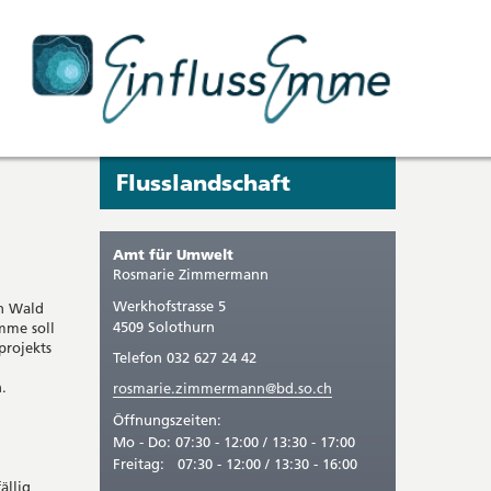
Seitenleiste
Sie
Flusslandschaft
befinden
sich
Amt für Umwelt
gerade
Rosmarie
Zimmermann
in:
Werkhofstrasse 5
en Wald
4509 Solothurn
mme soll
projekts
Telefon 032 627 24 42
.
rosmarie.zimmermann@bd.so.ch
Öffnungszeiten:
Mo - Do: 07:30 - 12:00 / 13:30 - 17:00
Freitag: 07:30 - 12:00 / 13:30 - 16:00
ällig