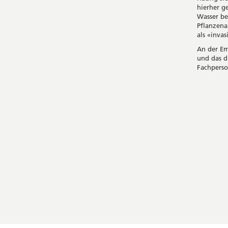
hierher g
Wasser be
Pflanzena
als «inva
An der Em
und das d
Fachperso