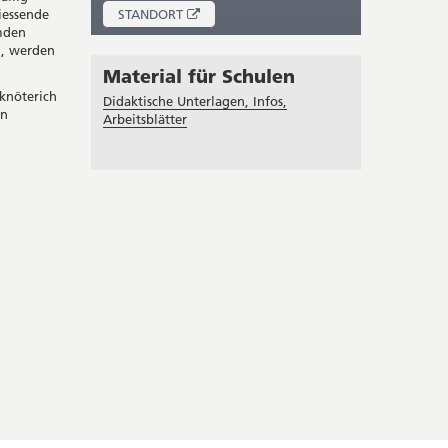
ÖFFNET
iessende
STANDORT
IN
emden
NEUEM
n, werden
FENSTER
Material für Schulen
nknöterich
Didaktische Unterlagen, Infos,
on
Arbeitsblätter