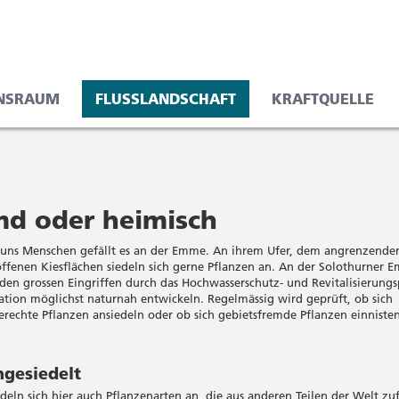
NSRAUM
FLUSSLANDSCHAFT
KRAFTQUELLE
md oder heimisch
 uns Menschen gefällt es an der Emme. An ihrem Ufer, dem angrenzend
ffenen Kiesflächen siedeln sich gerne Pflanzen an. An der Solothurner E
 den grossen Eingriffen durch das Hochwasserschutz- und Revitalisierungs
ation möglichst naturnah entwickeln. Regelmässig wird geprüft, ob sich
erechte Pflanzen ansiedeln oder ob sich gebietsfremde Pflanzen einnisten
gesiedelt
edeln sich hier auch Pflanzenarten an, die aus anderen Teilen der Welt zuf