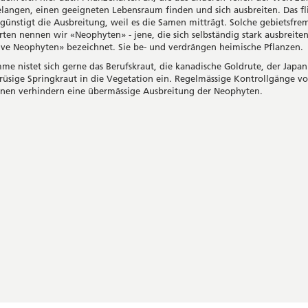
elangen, einen geeigneten Lebensraum finden und sich ausbreiten. Das fl
günstigt die Ausbreitung, weil es die Samen mitträgt. Solche gebietsfr
rten nennen wir «Neophyten» - jene, die sich selbständig stark ausbreite
sive Neophyten» bezeichnet. Sie be- und verdrängen heimische Pflanzen.
me nistet sich gerne das Berufskraut, die kanadische Goldrute, der Japa
rüsige Springkraut in die Vegetation ein. Regelmässige Kontrollgänge v
nen verhindern eine übermässige Ausbreitung der Neophyten.