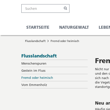
Kanton
Suche
Online-
Navigation
Hauptnavigation
Service-
Suchen
Schalter
Navigation
Solothurn
Wichtige
und
Seiten
Suche
STARTSEITE
NATURGEWALT
LEBE
Sie
Startseite
befinden
Flusslandschaft
Fremd oder heimisch
Hauptnavigation
sich
Inhalt
hier
Sitemap
Subnavigation
Flusslandschaft
Suche
Fre
Menschenspuren
Nicht nur
Gestein im Fluss
und den o
Fremd oder heimisch
sich nach
die Veget
Vom Emmenholz
standortg
Neu an
Häufig si