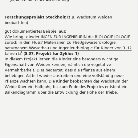
neue
Fenst
Forschungsprojekt Steckholz
(z.B. Wachstum Weiden
beobachten)
gut dokumentiertes Beispiel aus:
Wie bringt die/der INGENIEUR INGENIEURIN die BIOLOGIE IOLOGIE
zurück in den Fluss? Materialien zu Fließgewässerökologie,
naturnahem Wasserbau und Ingenieurbiologie für Kinder von 3–12
Öffnet
Jahren
(S.37, Projekt für Zyklus 1)
in
In diesem Projekt lernen die Kinder eine besonders wichtige
neuem
Eigenschaft von Weiden kennen, nämlich die vegetative
Fenster
Vermehrbarkeit. Dies bedeutet, dass die Pflanze aus einem
beliebigen Astteil wieder austreiben und eine vollständig neue
Pflanze wachsen kann. Die Kinder beobachten das Wachstum der
Weide über ein Halbjahr, bis zum Ende des Projektes entsteht ein
Balkendiagramm über die Entwicklung der Höhe der Triebe.
Seitenleiste