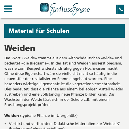
Kanton
Navigation
Hauptnavigation
Service-
Navigation
Solothurn
und
Wichtige
Suche
Seiten
Sie
Material für Schulen
befinden
sich
Weiden
Startseite
Hauptnavigation
gerade
Inhalt
Das Wort «Weide» stammt aus dem Althochdeutschen «wida» und
in:
Sitemap
bedeutet «die Biegsame». In der Tat sind Weiden äusserst biegsam,
Suche
was sie zum Beispiel widerstandsfähig gegen Hochwasser macht.
Ohne diese Eigenschaft wäre sie vielleicht nicht so häufig in die
neuen Ufer der revitalisierten Emme eingebaut worden. Eine
besonders wichtige Eigenschaft ist die vegetative Vermehrbarkeit.
Dies bedeutet, dass die Pflanze aus einem beliebigen Astteil wieder
austreiben und eine vollständig neue Pflanze bilden kann. Das
Wachstum der Weide lässt sich in der Schule z.B. mit einem
Froschungsprojekt prüfen.
Weiden
(typische Pflanze im Ufergehölz)
Öffne
Verflixt und verflochten:
Didaktische Materialien zur Weide
in
(basieren auf einer Ausstellung)